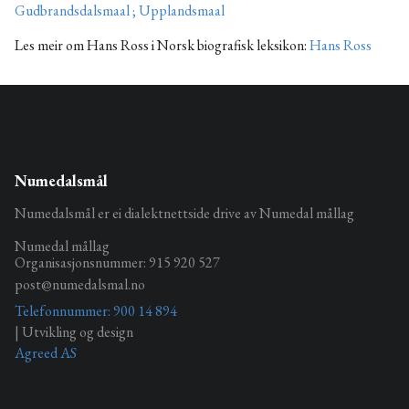
Gudbrandsdalsmaal ; Upplandsmaal
Les meir om Hans Ross i Norsk biografisk leksikon:
Hans Ross
Numedalsmål
Numedalsmål er ei dialektnettside drive av Numedal mållag
Numedal mållag
Organisasjonsnummer: 915 920 527
post@numedalsmal.no
Telefonnummer: 900 14 894
| Utvikling og design
Agreed AS