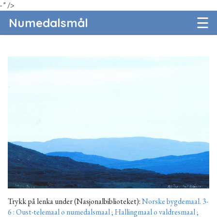
- " />
☰
Numedalsmål
Trykk på lenka under (Nasjonalbiblioteket):
Norske bygdemaal. 3-
6 : Oust-telemaal o numedalsmaal ; Hallingmaal o valdresmaal ;