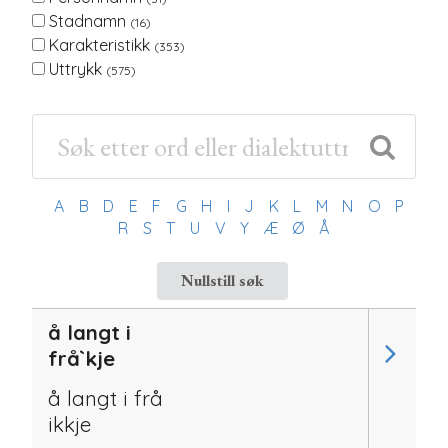
Stadnamn
(16)
Karakteristikk
(353)
Uttrykk
(575)
A
B
D
E
F
G
H
I
J
K
L
M
N
O
P
R
S
T
U
V
Y
Æ
Ø
Å
Nullstill søk
å langt i
frå`kje
å langt i frå
ikkje