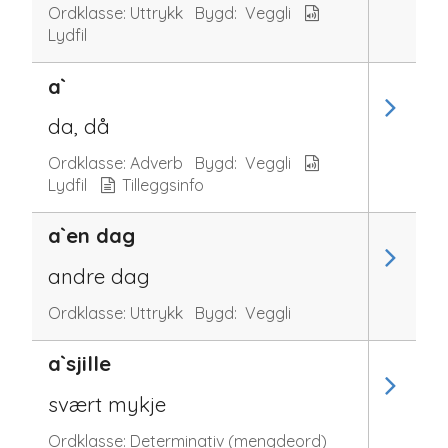
Ordklasse:
Uttrykk
Bygd:
Veggli
Lydfil
a`
da, då
Ordklasse:
Adverb
Bygd:
Veggli
Lydfil
Tilleggsinfo
a`en dag
andre dag
Ordklasse:
Uttrykk
Bygd:
Veggli
a`sjille
svært mykje
Ordklasse:
Determinativ (mengdeord)