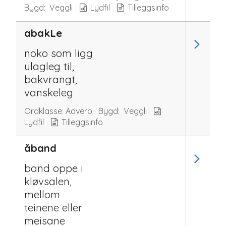
Bygd:
Veggli
Lydfil
Tilleggsinfo
abakLe
noko som ligg
ulagleg til,
bakvrangt,
vanskeleg
Ordklasse:
Adverb
Bygd:
Veggli
Lydfil
Tilleggsinfo
åband
band oppe i
kløvsalen,
mellom
teinene eller
meisane