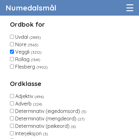
☰
Numedalsmål
Ordbok for
Uvdal
(2885)
Nore
(1563)
Veggli
(3212)
Rollag
(1341)
Flesberg
(1902)
Ordklasse
Adjektiv
(496)
Adverb
(224)
Determinativ (eigedomsord)
(5)
Determinativ (mengdeord)
(27)
Determinativ (peikeord)
(6)
Interjeksjon
(3)