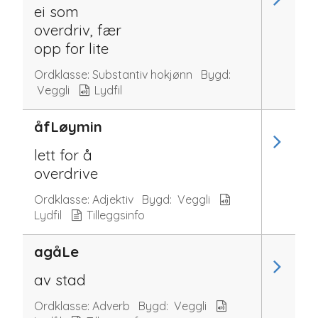
ei som
overdriv, fær
opp for lite
Ordklasse:
Substantiv hokjønn
Bygd:
Veggli
Lydfil
åfLøymin
lett for å
overdrive
Ordklasse:
Adjektiv
Bygd:
Veggli
Lydfil
Tilleggsinfo
agåLe
av stad
Ordklasse:
Adverb
Bygd:
Veggli