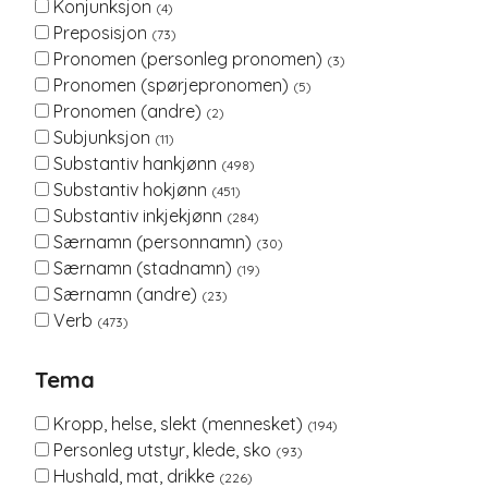
Konjunksjon
(4)
Preposisjon
(73)
Pronomen (personleg pronomen)
(3)
Pronomen (spørjepronomen)
(5)
Pronomen (andre)
(2)
Subjunksjon
(11)
Substantiv hankjønn
(498)
Substantiv hokjønn
(451)
Substantiv inkjekjønn
(284)
Særnamn (personnamn)
(30)
Særnamn (stadnamn)
(19)
Særnamn (andre)
(23)
Verb
(473)
Tema
Kropp, helse, slekt (mennesket)
(194)
Personleg utstyr, klede, sko
(93)
Hushald, mat, drikke
(226)