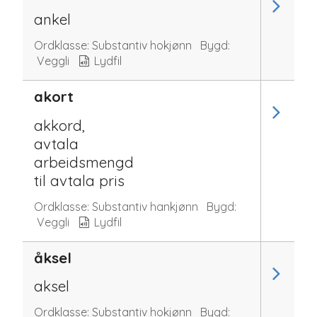
ankel
Ordklasse:
Substantiv hokjønn
Bygd:
Veggli
Lydfil
akort
akkord,
avtala
arbeidsmengd
til avtala pris
Ordklasse:
Substantiv hankjønn
Bygd:
Veggli
Lydfil
åksel
aksel
Ordklasse:
Substantiv hokjønn
Bygd: