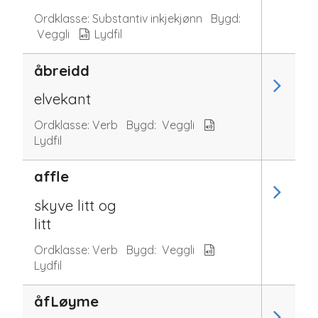
Ordklasse:
Substantiv inkjekjønn
Bygd:
Veggli
Lydfil
åbreidd
elvekant
Ordklasse:
Verb
Bygd:
Veggli
Lydfil
affle
skyve litt og
litt
Ordklasse:
Verb
Bygd:
Veggli
Lydfil
åfLøyme