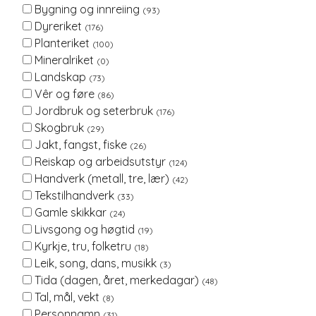
Bygning og innreiing
(93)
Dyreriket
(176)
Planteriket
(100)
Mineralriket
(0)
Landskap
(73)
Vêr og føre
(86)
Jordbruk og seterbruk
(176)
Skogbruk
(29)
Jakt, fangst, fiske
(26)
Reiskap og arbeidsutstyr
(124)
Handverk (metall, tre, lær)
(42)
Tekstilhandverk
(33)
Gamle skikkar
(24)
Livsgong og høgtid
(19)
Kyrkje, tru, folketru
(18)
Leik, song, dans, musikk
(3)
Tida (dagen, året, merkedagar)
(48)
Tal, mål, vekt
(8)
Personnamn
(31)