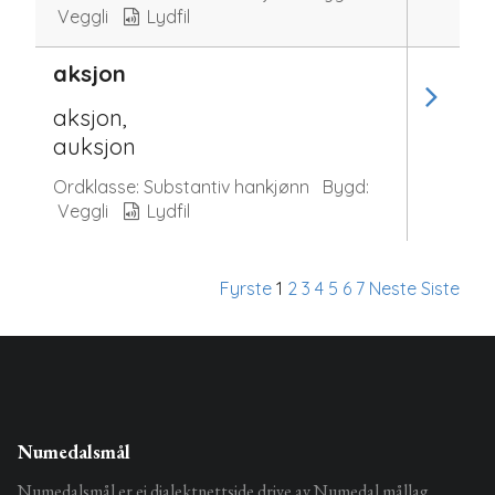
Veggli
Lydfil
aksjon
aksjon,
auksjon
Ordklasse:
Substantiv hankjønn
Bygd:
Veggli
Lydfil
Fyrste
1
2
3
4
5
6
7
Neste
Siste
Numedalsmål
Numedalsmål er ei dialektnettside drive av Numedal mållag