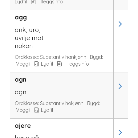
Lydfil
Tilleggsinfo
agg
ank, uro,
uvilje mot
nokon
Ordklasse:
Substantiv hankjønn
Bygd:
Veggli
Lydfil
Tilleggsinfo
agn
agn
Ordklasse:
Substantiv hokjønn
Bygd:
Veggli
Lydfil
ajere
herje på