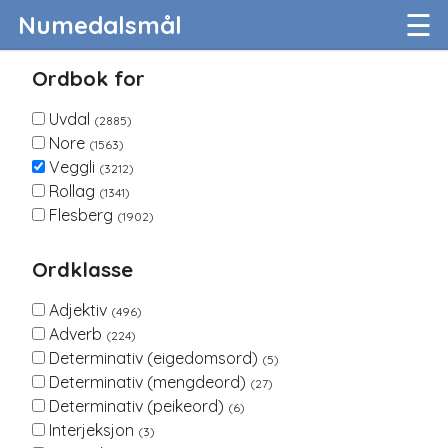
☰
Numedalsmål
Ordbok for
Uvdal
(2885)
Nore
(1563)
Veggli
(3212)
Rollag
(1341)
Flesberg
(1902)
Ordklasse
Adjektiv
(496)
Adverb
(224)
Determinativ (eigedomsord)
(5)
Determinativ (mengdeord)
(27)
Determinativ (peikeord)
(6)
Interjeksjon
(3)