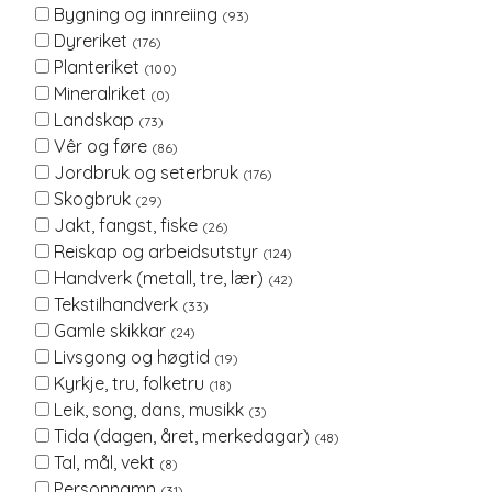
Bygning og innreiing
(93)
Dyreriket
(176)
Planteriket
(100)
Mineralriket
(0)
Landskap
(73)
Vêr og føre
(86)
Jordbruk og seterbruk
(176)
Skogbruk
(29)
Jakt, fangst, fiske
(26)
Reiskap og arbeidsutstyr
(124)
Handverk (metall, tre, lær)
(42)
Tekstilhandverk
(33)
Gamle skikkar
(24)
Livsgong og høgtid
(19)
Kyrkje, tru, folketru
(18)
Leik, song, dans, musikk
(3)
Tida (dagen, året, merkedagar)
(48)
Tal, mål, vekt
(8)
Personnamn
(31)