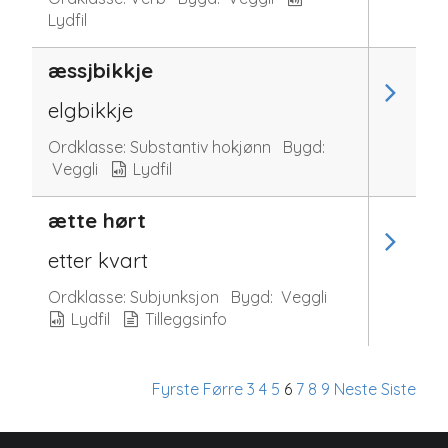
Lydfil
æssjbikkje
elgbikkje
Ordklasse:
Substantiv hokjønn
Bygd:
Veggli
Lydfil
ætte hørt
etter kvart
Ordklasse:
Subjunksjon
Bygd:
Veggli
Lydfil
Tilleggsinfo
Fyrste
Førre
3
4
5
6
7
8
9
Neste
Siste