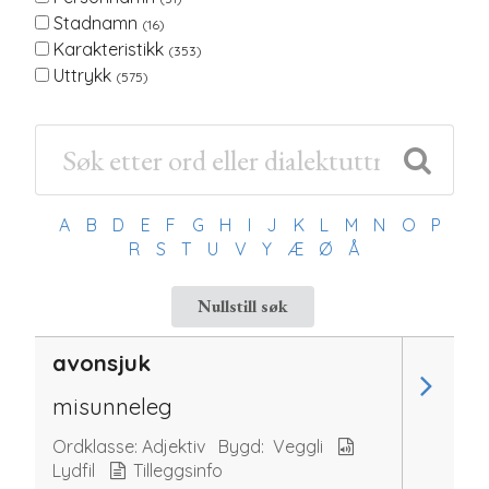
Stadnamn
(16)
Karakteristikk
(353)
Uttrykk
(575)
A
B
D
E
F
G
H
I
J
K
L
M
N
O
P
R
S
T
U
V
Y
Æ
Ø
Å
Nullstill søk
avonsjuk
misunneleg
Ordklasse:
Adjektiv
Bygd:
Veggli
Lydfil
Tilleggsinfo