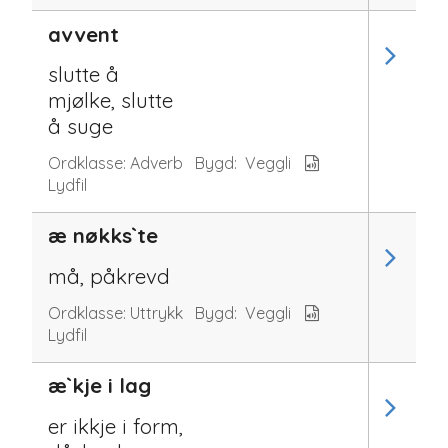
avvent
slutte å
mjølke, slutte
å suge
Ordklasse:
Adverb
Bygd:
Veggli
Lydfil
æ nøkks`te
må, påkrevd
Ordklasse:
Uttrykk
Bygd:
Veggli
Lydfil
æ`kje i lag
er ikkje i form,