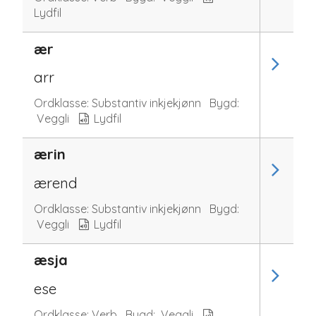
Lydfil
ær
arr
Ordklasse:
Substantiv inkjekjønn
Bygd:
Veggli
Lydfil
ærin
ærend
Ordklasse:
Substantiv inkjekjønn
Bygd:
Veggli
Lydfil
æsja
ese
Ordklasse:
Verb
Bygd:
Veggli