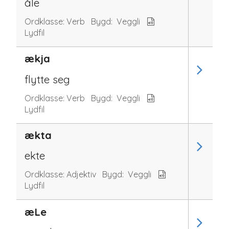
åle
Ordklasse:
Verb
Bygd:
Veggli
Lydfil
ækja
flytte seg
Ordklasse:
Verb
Bygd:
Veggli
Lydfil
ækta
ekte
Ordklasse:
Adjektiv
Bygd:
Veggli
Lydfil
æLe