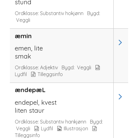
stund
Ordklasse:
Substantiv hokjønn
Bygd:
Veggli
æmin
emen, lite
smak
Ordklasse:
Adjektiv
Bygd:
Veggli
Lydfil
Tilleggsinfo
ændepæL
endepel, kvest
liten staur
Ordklasse:
Substantiv hankjønn
Bygd:
Veggli
Lydfil
Illustrasjon
Tilleggsinfo