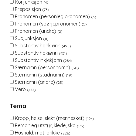
Konjunksjon
(4)
Preposisjon
(73)
Pronomen (personleg pronomen)
(3)
Pronomen (spørjepronomen)
(5)
Pronomen (andre)
(2)
Subjunksjon
(11)
Substantiv hankjønn
(498)
Substantiv hokjønn
(451)
Substantiv inkjekjønn
(284)
Særnamn (personnamn)
(30)
Særnamn (stadnamn)
(19)
Særnamn (andre)
(23)
Verb
(473)
Tema
Kropp, helse, slekt (mennesket)
(194)
Personleg utstyr, klede, sko
(93)
Hushald, mat, drikke
(226)