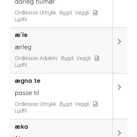
dårleg humør
Ordklasse:
Uttrykk
Bygd:
Veggli
Lydfil
æ`le
ærleg
Ordklasse:
Adjektiv
Bygd:
Veggli
Lydfil
ægna te
passe til
Ordklasse:
Uttrykk
Bygd:
Veggli
Lydfil
æka