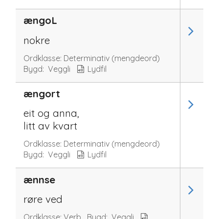
ængoL
nokre
Ordklasse:
Determinativ (mengdeord)
Bygd:
Veggli
Lydfil
ængort
eit og anna,
litt av kvart
Ordklasse:
Determinativ (mengdeord)
Bygd:
Veggli
Lydfil
ænnse
røre ved
Ordklasse:
Verb
Bygd:
Veggli