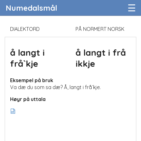
☰
Numedalsmål
DIALEKTORD
PÅ NORMERT NORSK
å langt i
å langt i frå
frå`kje
ikkje
Eksempel på bruk
Va dæ du som sa dæ? Å, langt i frå`kje.
Høyr på uttala