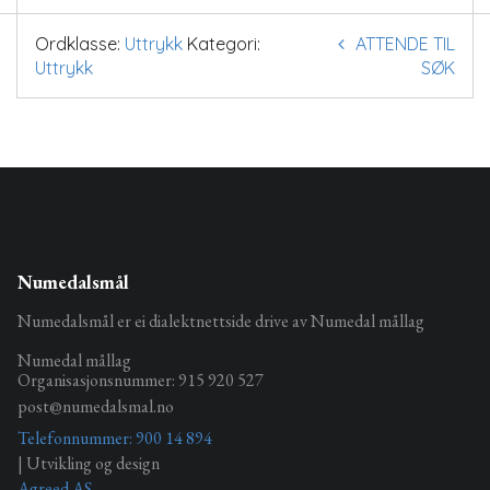
Ordklasse:
Uttrykk
Kategori:
ATTENDE TIL
Uttrykk
SØK
Numedalsmål
Numedalsmål er ei dialektnettside drive av Numedal mållag
Numedal mållag
Organisasjonsnummer: 915 920 527
post@numedalsmal.no
Telefonnummer: 900 14 894
| Utvikling og design
Agreed AS