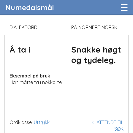
☰
Numedalsmål
DIALEKTORD
PÅ NORMERT NORSK
Å ta i
Snakke høgt
og tydeleg.
Eksempel på bruk
Han måtte ta i nokkolite!
Ordklasse:
Uttrykk
ATTENDE TIL
SØK