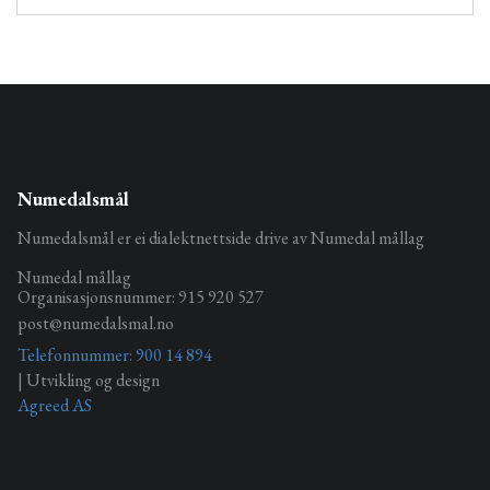
Numedalsmål
Numedalsmål er ei dialektnettside drive av Numedal mållag
Numedal mållag
Organisasjonsnummer: 915 920 527
post@numedalsmal.no
Telefonnummer: 900 14 894
| Utvikling og design
Agreed AS