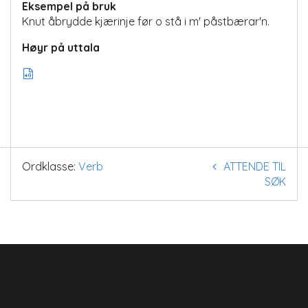
Eksempel på bruk
Knut åbrydde kjærinje før o stå i m' påstbærar'n.
Høyr på uttala
Ordklasse:
Verb
ATTENDE TIL
SØK