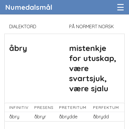
☰
Numedalsmål
DIALEKTORD
PÅ NORMERT NORSK
åbry
mistenkje
for utuskap,
være
svartsjuk,
være sjalu
INFINITIV
PRESENS
PRETERITUM
PERFEKTUM
åbry
åbryr
åbrydde
åbrydd