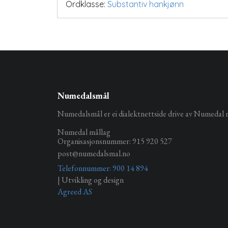
Ordklasse:
Substantiv hankjønn
Numedalsmål
Numedalsmål er ei dialektnettside drive av Numedal 
Numedal mållag
Organisasjonsnummer: 915 920 527
post@numedalsmal.no
Telefonnummer: 900 14 894
| Utvikling og design
Agreed AS