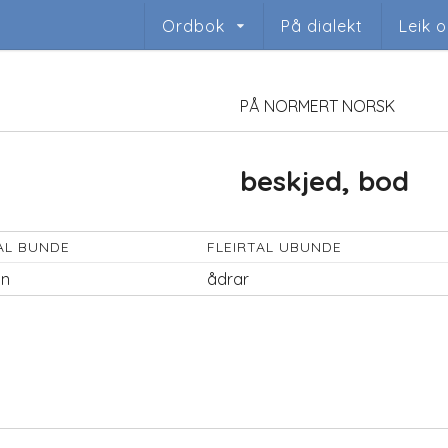
Ordbok
På dialekt
Leik 
PÅ NORMERT NORSK
beskjed, bod
AL BUNDE
FLEIRTAL UBUNDE
`n
ådrar