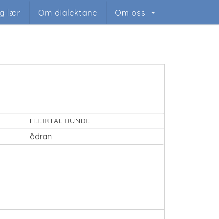
og lær
Om dialektane
Om oss
FLEIRTAL BUNDE
ådran