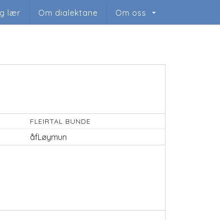
og lær
Om dialektane
Om oss
FLEIRTAL BUNDE
åfLøymun