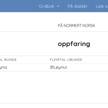
Ordbok
På dialekt
Leik 
PÅ NORMERT NORSK
oppfaring
AL BUNDE
FLEIRTAL UBUNDE
yma
åfLøymur