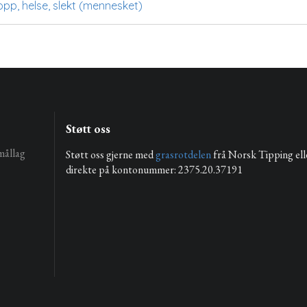
opp, helse, slekt (mennesket)
Støtt oss
mållag
Støtt oss gjerne med
grasrotdelen
frå Norsk Tipping ell
direkte på kontonummer: 2375.20.37191