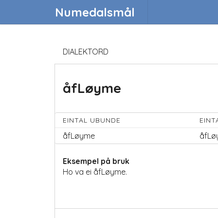
Numedalsmål
DIALEKTORD
åfLøyme
EINTAL UBUNDE
EINT
åfLøyme
åfLø
Eksempel på bruk
Ho va ei åfLøyme.