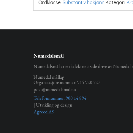
Ordklasse:
Substantiv hokjønn
Kategori:
Kr
Numedalsmål
Numedalsmål er ei dialektnettside drive av Numedal 
Numedal mållag
Organisasjonsnummer: 915 920 527
post@numedalsmal.no
Telefonnummer: 900 14 894
| Utvikling og design
Agreed AS