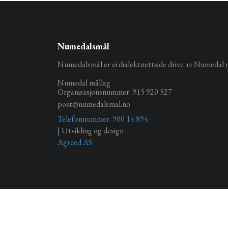
Numedalsmål
Numedalsmål er ei dialektnettside drive av Numedal 
Numedal mållag
Organisasjonsnummer: 915 920 527
post@numedalsmal.no
Telefonnummer: 900 14 894
| Utvikling og design
Agreed AS