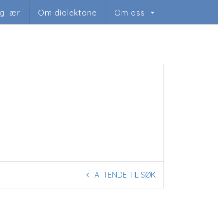
og lær
Om dialektane
Om oss
ATTENDE TIL SØK