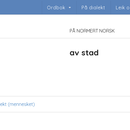
Ordbok
På dialekt
Leik 
PÅ NORMERT NORSK
av stad
slekt (mennesket)