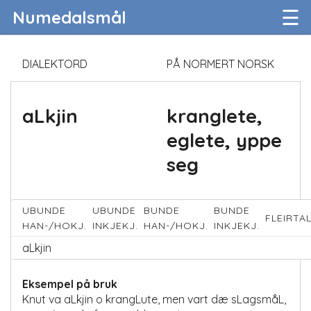
☰
Numedalsmål
DIALEKTORD
PÅ NORMERT NORSK
aLkjin
kranglete,
eglete, yppe
seg
UBUNDE
UBUNDE
BUNDE
BUNDE
FLEIRTA
HAN-/HOKJ.
INKJEKJ.
HAN-/HOKJ.
INKJEKJ.
aLkjin
Eksempel på bruk
Knut va aLkjin o krangLute, men vart dæ sLagsmåL,