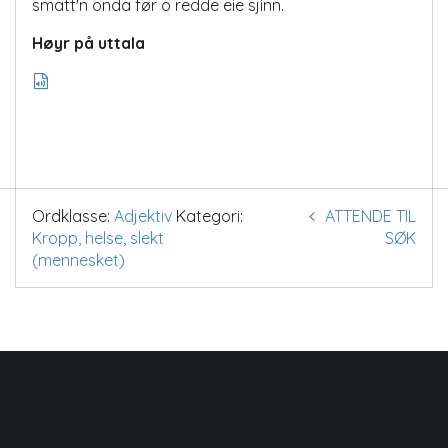
smatt'n onda før o redde eie sjinn.
Høyr på uttala
Ordklasse:
Adjektiv
Kategori:
ATTENDE TIL
Kropp, helse, slekt
SØK
(mennesket)