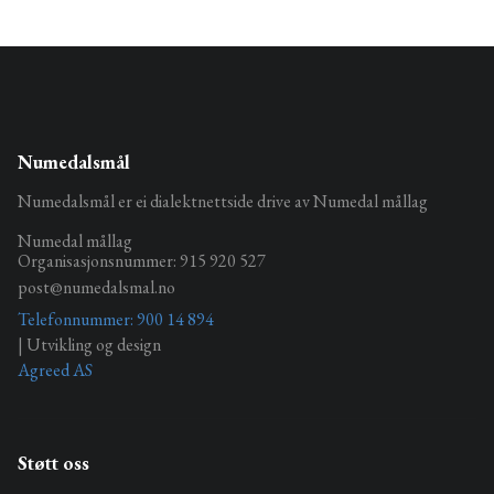
Numedalsmål
Numedalsmål er ei dialektnettside drive av Numedal mållag
Numedal mållag
Organisasjonsnummer: 915 920 527
post@numedalsmal.no
Telefonnummer: 900 14 894
| Utvikling og design
Agreed AS
Støtt oss