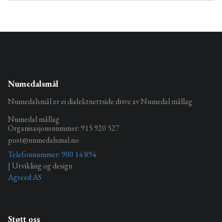
Numedalsmål
Numedalsmål er ei dialektnettside drive av Numedal mållag
Numedal mållag
Organisasjonsnummer: 915 920 527
post@numedalsmal.no
Telefonnummer: 900 14 894
| Utvikling og design
Agreed AS
Støtt oss