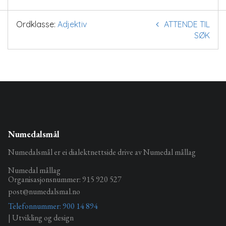
Ordklasse:
Adjektiv
ATTENDE TIL
SØK
Numedalsmål
Numedalsmål er ei dialektnettside drive av Numedal mållag
Numedal mållag
Organisasjonsnummer: 915 920 527
post@numedalsmal.no
Telefonnummer: 900 14 894
| Utvikling og design