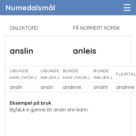
☰
Numedalsmål
DIALEKTORD
PÅ NORMERT NORSK
anslin
anleis
UBUNDE
UBUNDE
BUNDE
BUNDE
FLEIRTA
HAN-/HOKJ.
INKJEKJ.
HAN-/HOKJ.
INKJEKJ.
anslin
anslin
anslinne
anslint
anslinne
Eksempel på bruk
ByføLk e gjenne litt anslin enn kann.