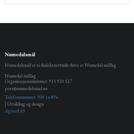
Numedalsmål
Numedalsmål er ei dialektnettside drive av Numedal mållag
Numedal mållag
Organisasjonsnummer: 915 920 527
post@numedalsmal.no
Telefonnummer: 900 14 894
| Utvikling og design
Agreed AS