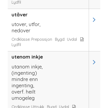
Lydfil
utåver
utover, utfor,
nedover
Ordklasse:
Preposisjon
Bygd:
Uvdal
Lydfil
utenom inkje
utanom inkje,
(ingenting)
mindre enn
ingenting,
overf. heilt
umogeleg
Ordklasse:
Uttrykk
Bygd:
Uvdal