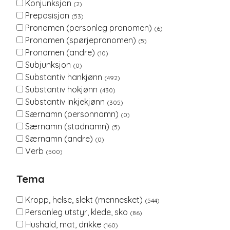
Konjunksjon
(2)
Preposisjon
(53)
Pronomen (personleg pronomen)
(6)
Pronomen (spørjepronomen)
(5)
Pronomen (andre)
(10)
Subjunksjon
(0)
Substantiv hankjønn
(492)
Substantiv hokjønn
(430)
Substantiv inkjekjønn
(305)
Særnamn (personnamn)
(0)
Særnamn (stadnamn)
(5)
Særnamn (andre)
(0)
Verb
(500)
Tema
Kropp, helse, slekt (mennesket)
(544)
Personleg utstyr, klede, sko
(86)
Hushald, mat, drikke
(160)