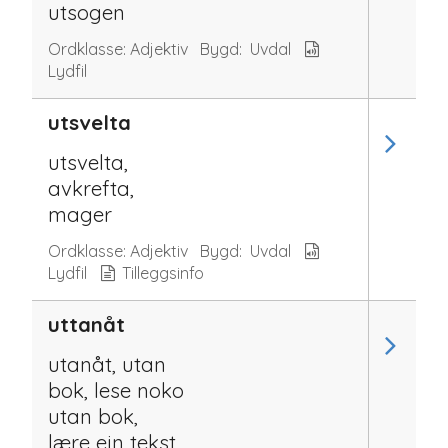
utsogen
Ordklasse:
Adjektiv
Bygd:
Uvdal
Lydfil
utsvelta
utsvelta,
avkrefta,
mager
Ordklasse:
Adjektiv
Bygd:
Uvdal
Lydfil
Tilleggsinfo
uttanåt
utanåt, utan
bok, lese noko
utan bok,
lære ein tekst