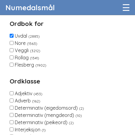
☰
Numedalsmål
Ordbok for
Uvdal
(2885)
Nore
(1563)
Veggli
(3212)
Rollag
(1341)
Flesberg
(1902)
Ordklasse
Adjektiv
(453)
Adverb
(162)
Determinativ (eigedomsord)
(2)
Determinativ (mengdeord)
(10)
Determinativ (peikeord)
(2)
Interjeksjon
(1)