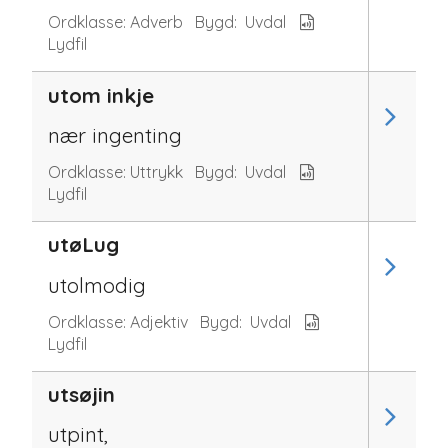
Ordklasse:
Adverb
Bygd:
Uvdal
Lydfil
utom inkje
nær ingenting
Ordklasse:
Uttrykk
Bygd:
Uvdal
Lydfil
utøLug
utolmodig
Ordklasse:
Adjektiv
Bygd:
Uvdal
Lydfil
utsøjin
utpint,