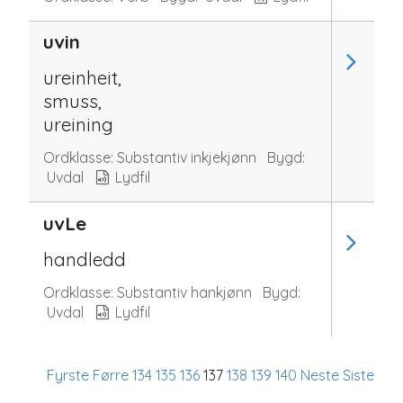
uvin
ureinheit,
smuss,
ureining
Ordklasse:
Substantiv inkjekjønn
Bygd:
Uvdal
Lydfil
uvLe
handledd
Ordklasse:
Substantiv hankjønn
Bygd:
Uvdal
Lydfil
Fyrste
Førre
134
135
136
137
138
139
140
Neste
Siste