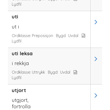
Lydfil
uti
ut i
Ordklasse:
Preposisjon
Bygd:
Uvdal
Lydfil
uti leksa
i rekkja
Ordklasse:
Uttrykk
Bygd:
Uvdal
Lydfil
utjort
utgjort,
fortrolla