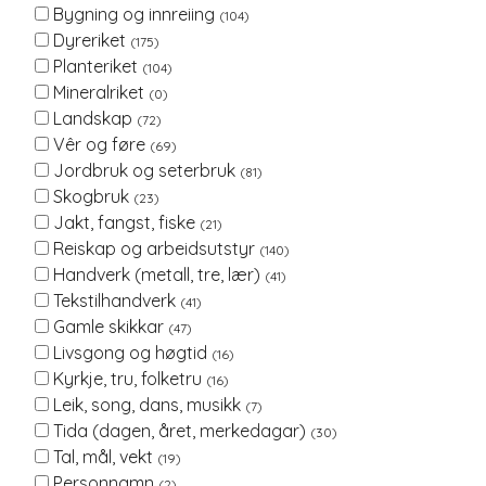
Bygning og innreiing
(104)
Dyreriket
(175)
Planteriket
(104)
Mineralriket
(0)
Landskap
(72)
Vêr og føre
(69)
Jordbruk og seterbruk
(81)
Skogbruk
(23)
Jakt, fangst, fiske
(21)
Reiskap og arbeidsutstyr
(140)
Handverk (metall, tre, lær)
(41)
Tekstilhandverk
(41)
Gamle skikkar
(47)
Livsgong og høgtid
(16)
Kyrkje, tru, folketru
(16)
Leik, song, dans, musikk
(7)
Tida (dagen, året, merkedagar)
(30)
Tal, mål, vekt
(19)
Personnamn
(2)