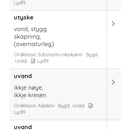
Lydfil
utyske
vond, stygg
skapning,
(overnaturleg)
Ordklasse:
Substantiv inkjekjønn
Bygd:
Uvdal
Lydfil
uvand
ikkje nøye,
ikkje kresen
Ordklasse:
Adjektiv
Bygd:
Uvdal
Lydfil
uvand