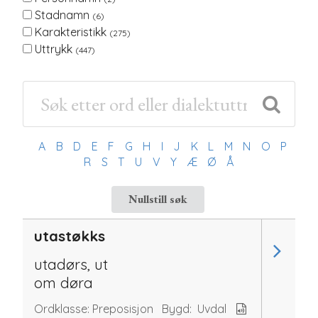
Stadnamn
(6)
Karakteristikk
(275)
Uttrykk
(447)
A
B
D
E
F
G
H
I
J
K
L
M
N
O
P
R
S
T
U
V
Y
Æ
Ø
Å
Nullstill søk
utastøkks
utadørs, ut
om døra
Ordklasse:
Preposisjon
Bygd:
Uvdal