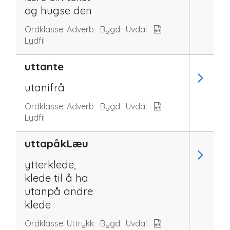
og hugse den
Ordklasse:
Adverb
Bygd:
Uvdal
Lydfil
uttante
utanifrå
Ordklasse:
Adverb
Bygd:
Uvdal
Lydfil
uttapåkLæu
ytterklede,
klede til å ha
utanpå andre
klede
Ordklasse:
Uttrykk
Bygd:
Uvdal