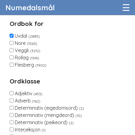
☰
Numedalsmål
Ordbok for
Uvdal
(2885)
Nore
(1563)
Veggli
(3212)
Rollag
(1341)
Flesberg
(1902)
Ordklasse
Adjektiv
(453)
Adverb
(162)
Determinativ (eigedomsord)
(2)
Determinativ (mengdeord)
(10)
Determinativ (peikeord)
(2)
Interjeksjon
(1)