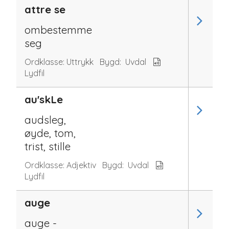
attre se
ombestemme
seg
Ordklasse:
Uttrykk
Bygd:
Uvdal
Lydfil
au'skLe
audsleg,
øyde, tom,
trist, stille
Ordklasse:
Adjektiv
Bygd:
Uvdal
Lydfil
auge
auge -