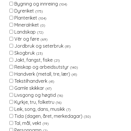
Bygning og innreiing
(104)
Dyreriket
(175)
Planteriket
(104)
Mineralriket
(0)
Landskap
(72)
Vêr og føre
(69)
Jordbruk og seterbruk
(81)
Skogbruk
(23)
Jakt, fangst, fiske
(21)
Reiskap og arbeidsutstyr
(140)
Handverk (metall, tre, lær)
(41)
Tekstilhandverk
(41)
Gamle skikkar
(47)
Livsgong og høgtid
(16)
Kyrkje, tru, folketru
(16)
Leik, song, dans, musikk
(7)
Tida (dagen, året, merkedagar)
(30)
Tal, mål, vekt
(19)
Personnamn
(2)