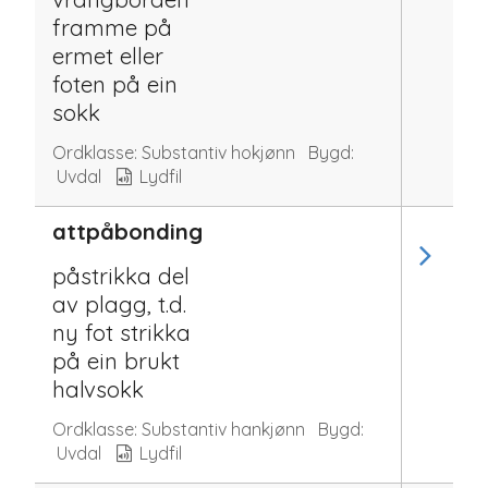
framme på
ermet eller
foten på ein
sokk
Ordklasse:
Substantiv hokjønn
Bygd:
Uvdal
Lydfil
attpåbonding
påstrikka del
av plagg, t.d.
ny fot strikka
på ein brukt
halvsokk
Ordklasse:
Substantiv hankjønn
Bygd:
Uvdal
Lydfil