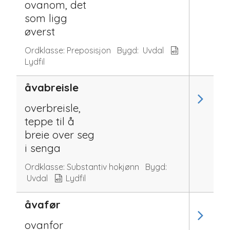
ovanom, det
som ligg
øverst
Ordklasse:
Preposisjon
Bygd:
Uvdal
Lydfil
åvabreisle
overbreisle,
teppe til å
breie over seg
i senga
Ordklasse:
Substantiv hokjønn
Bygd:
Uvdal
Lydfil
åvafør
ovanfor