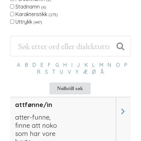
Stadnamn
(6)
Karakteristikk
(275)
Uttrykk
(447)
A
B
D
E
F
G
H
I
J
K
L
M
N
O
P
R
S
T
U
V
Y
Æ
Ø
Å
Nullstill søk
attfønne/in
atter-funne,
finne att noko
som har vore