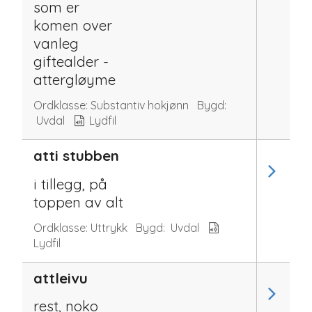
som er
komen over
vanleg
giftealder -
attergløyme
Ordklasse:
Substantiv hokjønn
Bygd:
Uvdal
Lydfil
atti stubben
i tillegg, på
toppen av alt
Ordklasse:
Uttrykk
Bygd:
Uvdal
Lydfil
attleivu
rest, noko