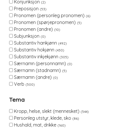
Konjunksjon
(2)
Preposisjon
(53)
Pronomen (personleg pronomen)
(6)
Pronomen (spørjepronomen)
(5)
Pronomen (andre)
(10)
Subjunksjon
(0)
Substantiv hankjønn
(492)
Substantiv hokjønn
(430)
Substantiv inkjekjønn
(305)
Særnamn (personnamn)
(0)
Særnamn (stadnamn)
(5)
Særnamn (andre)
(0)
Verb
(500)
Tema
Kropp, helse, slekt (mennesket)
(544)
Personleg utstyr, klede, sko
(86)
Hushald, mat, drikke
(160)