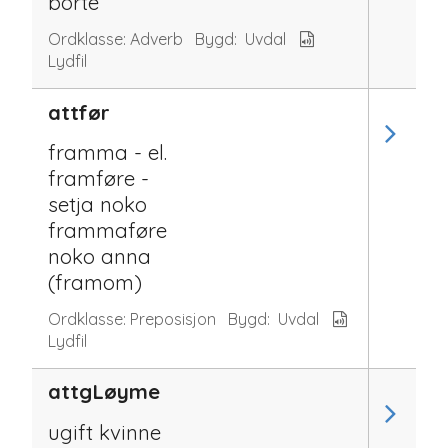
borte
Ordklasse:
Adverb
Bygd:
Uvdal
Lydfil
attfør
framma - el.
framføre -
setja noko
frammaføre
noko anna
(framom)
Ordklasse:
Preposisjon
Bygd:
Uvdal
Lydfil
attgLøyme
ugift kvinne