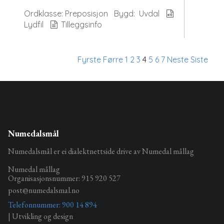
Ordklasse:
Preposisjon
Bygd:
Uvdal
Lydfil
Tilleggsinfo
Fyrste
Førre
1
2
3
4
5
6
7
Neste
Siste
Numedalsmål
Numedalsmål er ei dialektnettside drive av Numedal mållag
Numedal mållag
Organisasjonsnummer: 915 920 527
post@numedalsmal.no
Telefonnummer: 900 14 894
| Utvikling og design