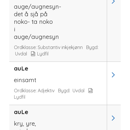
auge/augnesyn-
det å sjå på
noko- ta noko
i
auge/augnesyn
Ordklasse:
Substantiv inkjekjønn
Bygd:
Uvdal
Lydfil
auLe
einsamt
Ordklasse:
Adjektiv
Bygd:
Uvdal
Lydfil
auLe
kry, yre,