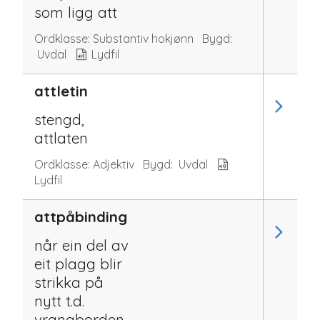
som ligg att
Ordklasse:
Substantiv hokjønn
Bygd:
Uvdal
Lydfil
attletin
stengd,
attlaten
Ordklasse:
Adjektiv
Bygd:
Uvdal
Lydfil
attpåbinding
når ein del av
eit plagg blir
strikka på
nytt t.d.
vrangborden