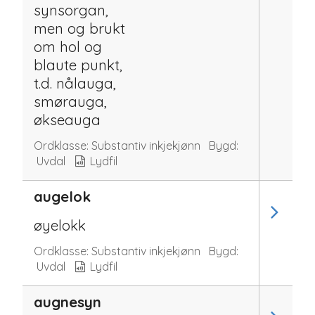
synsorgan,
men og brukt
om hol og
blaute punkt,
t.d. nålauga,
smørauga,
økseauga
Ordklasse:
Substantiv inkjekjønn
Bygd:
Uvdal
Lydfil
augelok
øyelokk
Ordklasse:
Substantiv inkjekjønn
Bygd:
Uvdal
Lydfil
augnesyn