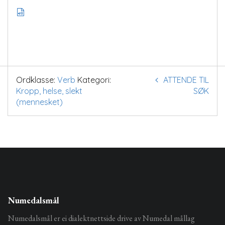
Ordklasse:
Verb
Kategori:
ATTENDE TIL
Kropp, helse, slekt
SØK
(mennesket)
Numedalsmål
Numedalsmål er ei dialektnettside drive av Numedal mållag