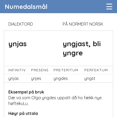
☰
Numedalsmål
DIALEKTORD
PÅ NORMERT NORSK
ynjas
yngjast, bli
yngre
INFINITIV
PRESENS
PRETERITUM
PERFEKTUM
ynjas
ynjes
yngdes
yngst
Eksempel på bruk
Dæ va som Olga yngdes uppatt då ho fækk nye
høftekuLu.
Høyr på uttala