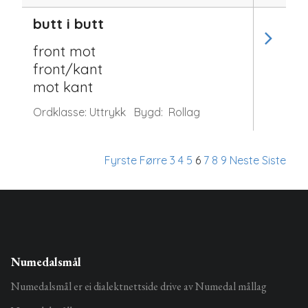
butt i butt
front mot
front/kant
mot kant
Ordklasse:
Uttrykk
Bygd:
Rollag
Fyrste
Førre
3
4
5
6
7
8
9
Neste
Siste
Numedalsmål
Numedalsmål er ei dialektnettside drive av Numedal mållag