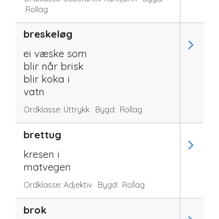
Rollag
breskeløg
ei væske som
blir når brisk
blir koka i
vatn
Ordklasse:
Uttrykk
Bygd:
Rollag
brettug
kresen i
matvegen
Ordklasse:
Adjektiv
Bygd:
Rollag
brok