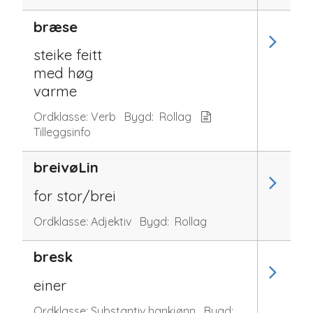
bræse
steike feitt
med høg
varme
Ordklasse:
Verb
Bygd:
Rollag
Tilleggsinfo
breivøLin
for stor/brei
Ordklasse:
Adjektiv
Bygd:
Rollag
bresk
einer
Ordklasse:
Substantiv hankjønn
Bygd: