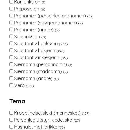
Konjunksjon
(1)
Preposisjon
(6)
Pronomen (personleg pronomen)
(3)
Pronomen (spørjepronomen)
(2)
Pronomen (andre)
(2)
Subjunksjon
(0)
Substantiv hankjønn
(233)
Substantiv hokjønn
(196)
Substantiv inkjekjønn
(99)
Særnamn (personnamn)
(1)
Særnamn (stadnamn)
(2)
Særnamn (andre)
(0)
Verb
(281)
Tema
Kropp, helse, slekt (mennesket)
(157)
Personleg utstyr, klede, sko
(27)
Hushald, mat, drikke
(78)