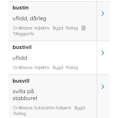
bustin
uflidd, dårleg
Ordklasse:
Adjektiv
Bygd:
Rollag
Tilleggsinfo
bustivil
uflidd
Ordklasse:
Adjektiv
Bygd:
Rollag
busvill
svilla på
stabburet
Ordklasse:
Substantiv hokjønn
Bygd:
Rollag