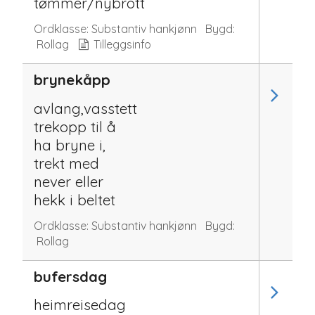
tømmer/nybrott
Ordklasse:
Substantiv hankjønn
Bygd:
Rollag
Tilleggsinfo
brynekåpp
avlang,vasstett
trekopp til å
ha bryne i,
trekt med
never eller
hekk i beltet
Ordklasse:
Substantiv hankjønn
Bygd:
Rollag
bufersdag
heimreisedag