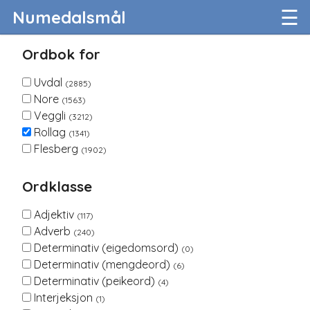
☰
Numedalsmål
Ordbok for
Uvdal
(2885)
Nore
(1563)
Veggli
(3212)
Rollag
(1341)
Flesberg
(1902)
Ordklasse
Adjektiv
(117)
Adverb
(240)
Determinativ (eigedomsord)
(0)
Determinativ (mengdeord)
(6)
Determinativ (peikeord)
(4)
Interjeksjon
(1)