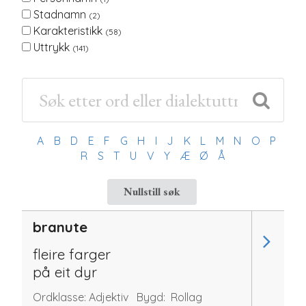
Stadnamn
(2)
Karakteristikk
(58)
Uttrykk
(141)
A
B
D
E
F
G
H
I
J
K
L
M
N
O
P
R
S
T
U
V
Y
Æ
Ø
Å
Nullstill søk
branute
fleire farger
på eit dyr
Ordklasse:
Adjektiv
Bygd:
Rollag