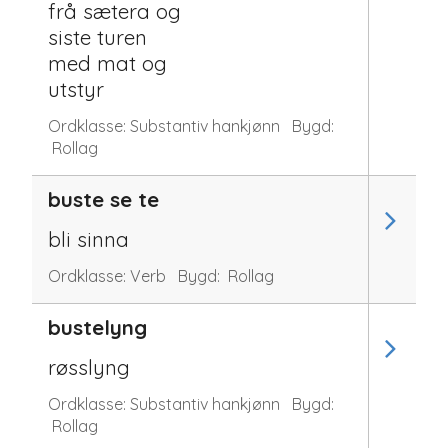
frå sætera og
siste turen
med mat og
utstyr
Ordklasse:
Substantiv hankjønn
Bygd:
Rollag
buste se te
bli sinna
Ordklasse:
Verb
Bygd:
Rollag
bustelyng
røsslyng
Ordklasse:
Substantiv hankjønn
Bygd:
Rollag