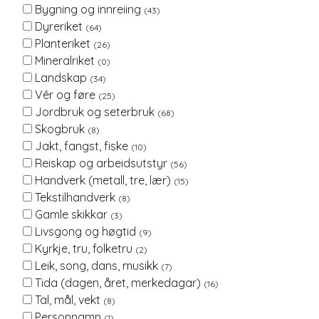
Bygning og innreiing
(43)
Dyreriket
(64)
Planteriket
(26)
Mineralriket
(0)
Landskap
(34)
Vêr og føre
(25)
Jordbruk og seterbruk
(68)
Skogbruk
(8)
Jakt, fangst, fiske
(10)
Reiskap og arbeidsutstyr
(56)
Handverk (metall, tre, lær)
(15)
Tekstilhandverk
(8)
Gamle skikkar
(3)
Livsgong og høgtid
(9)
Kyrkje, tru, folketru
(2)
Leik, song, dans, musikk
(7)
Tida (dagen, året, merkedagar)
(16)
Tal, mål, vekt
(8)
Personnamn
(1)