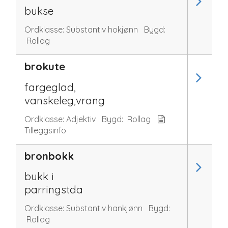
bukse
Ordklasse:
Substantiv hokjønn
Bygd:
Rollag
brokute
fargeglad,
vanskeleg,vrang
Ordklasse:
Adjektiv
Bygd:
Rollag
Tilleggsinfo
bronbokk
bukk i
parringstda
Ordklasse:
Substantiv hankjønn
Bygd:
Rollag