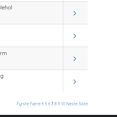
ølehol
arm
ng
Fyrste
Førre
4
5
6
7
8
9
10
Neste
Siste