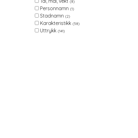
Tal, mål, vekt
(8)
Personnamn
(1)
Stadnamn
(2)
Karakteristikk
(58)
Uttrykk
(141)