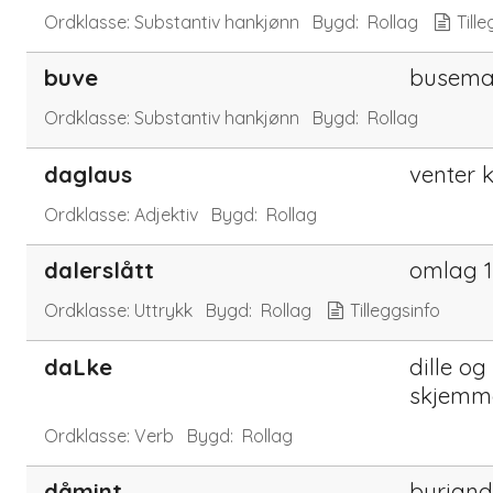
Ordklasse:
Substantiv hankjønn
Bygd:
Rollag
Tille
buve
busem
Ordklasse:
Substantiv hankjønn
Bygd:
Rollag
daglaus
venter 
Ordklasse:
Adjektiv
Bygd:
Rollag
dalerslått
omlag 1
Ordklasse:
Uttrykk
Bygd:
Rollag
Tilleggsinfo
daLke
dille og
skjemm
Ordklasse:
Verb
Bygd:
Rollag
dåmint
byrjan