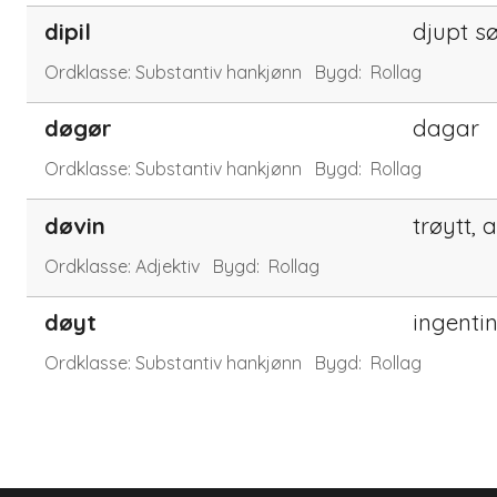
dipil
djupt s
Ordklasse:
Substantiv hankjønn
Bygd:
Rollag
døgør
dagar
Ordklasse:
Substantiv hankjønn
Bygd:
Rollag
døvin
trøytt, 
Ordklasse:
Adjektiv
Bygd:
Rollag
døyt
ingenti
Ordklasse:
Substantiv hankjønn
Bygd:
Rollag