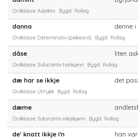
Ordklasse:
Adjektiv
Bygd:
Rollag
danna
denne i
Ordklasse:
Determinativ (peikeord)
Bygd:
Rollag
dåse
liten a
Ordklasse:
Substantiv hankjønn
Bygd:
Rollag
dæ har se ikkje
det pas
Ordklasse:
Uttrykk
Bygd:
Rollag
dæme
andlets
Ordklasse:
Substantiv inkjekjønn
Bygd:
Rollag
de' knatt ikkje i'n
han var 