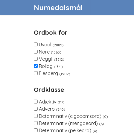
Numedalsmål
Ordbok for
Uvdal
(2885)
Nore
(1563)
Veggli
(3212)
Rollag
(1341)
Flesberg
(1902)
Ordklasse
Adjektiv
(117)
Adverb
(240)
Determinativ (eigedomsord)
(0)
Determinativ (mengdeord)
(6)
Determinativ (peikeord)
(4)