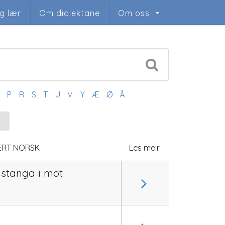
og lær
Om dialektane
Om oss
O
P
R
S
T
U
V
Y
Æ
Ø
Å
ERT NORSK
Les meir
 stanga i mot