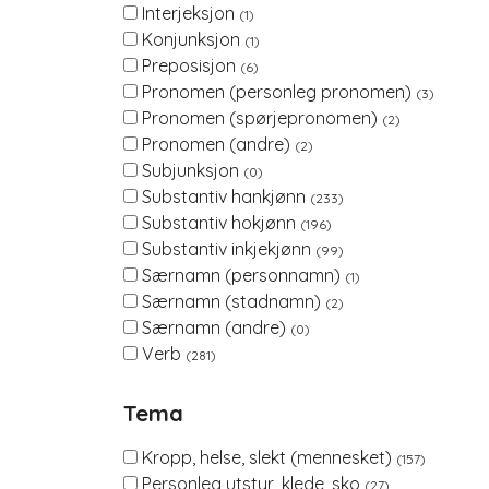
Interjeksjon
(1)
Konjunksjon
(1)
Preposisjon
(6)
Pronomen (personleg pronomen)
(3)
Pronomen (spørjepronomen)
(2)
Pronomen (andre)
(2)
Subjunksjon
(0)
Substantiv hankjønn
(233)
Substantiv hokjønn
(196)
Substantiv inkjekjønn
(99)
Særnamn (personnamn)
(1)
Særnamn (stadnamn)
(2)
Særnamn (andre)
(0)
Verb
(281)
Tema
Kropp, helse, slekt (mennesket)
(157)
Personleg utstyr, klede, sko
(27)