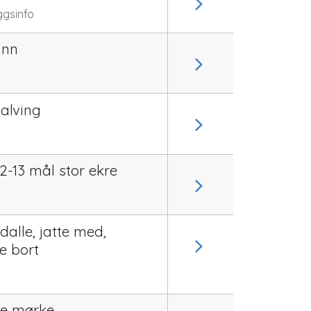
ggsinfo
ann
kalving
2-13 mål stor ekre
 dalle, jatte med,
e bort
de mørke