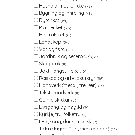
Hushald, mat, drikke
(78)
Bygning og innreiing
(43)
Dyreriket
(64)
Planteriket
(26)
Mineralriket
(0)
Landskap
(34)
Vêr og føre
(25)
Jordbruk og seterbruk
(68)
Skogbruk
(8)
Jakt, fangst, fiske
(10)
Reiskap og arbeidsutstyr
(56)
Handverk (metall, tre, lær)
(15)
Tekstilhandverk
(8)
Gamle skikkar
(3)
Livsgong og høgtid
(9)
Kyrkje, tru, folketru
(2)
Leik, song, dans, musikk
(7)
Tida (dagen, året, merkedagar)
(16)