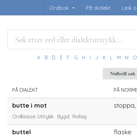
Ordbok
På dialekt
Leik 
A
B
D
E
F
G
H
I
J
K
L
M
N
Nullstill søk
PÅ DIALEKT
PÅ NORM
butte i mot
stoppa,
Ordklasse:
Uttrykk
Bygd:
Rollag
buttel
flaske